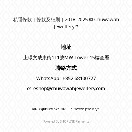
私隱條款
｜
條款及細則
｜2018-2025 © Chuwawah
Jewellery™
地址
上環文咸東街111號MW Tower 15樓全層
聯絡方式
WhatsApp : +852 68100727
cs-eshop@chuwawahjewellery.com
©All rights reserved 2025 Chuwawah Jewellery™
Powered By
SHOPLINE Payments