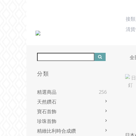
接
清貨
全
分類
精選商品
256
天然鑽石
寶石首飾
珍珠首飾
精緻比利時合成鑽
日本