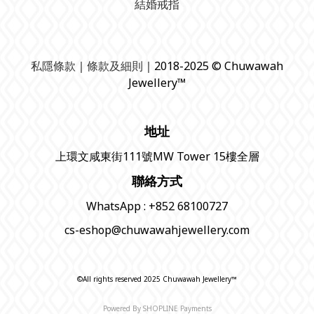
結婚戒指
私隱條款
｜
條款及細則
｜2018-2025 © Chuwawah
Jewellery™
地址
上環文咸東街111號MW Tower 15樓全層
聯絡方式
WhatsApp : +852 68100727
cs-eshop@chuwawahjewellery.com
©All rights reserved 2025 Chuwawah Jewellery™
Powered By
SHOPLINE Payments