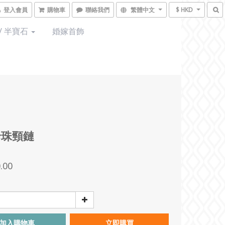
登入會員
購物車
聯絡我們
繁體中文
$ HKD
/ 半寶石
婚嫁首飾
珍珠頸鏈
.00
加入購物車
立即購買