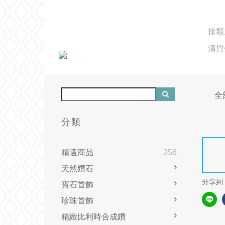
接
清貨
全
分類
精選商品
256
天然鑽石
分享到
寶石首飾
珍珠首飾
精緻比利時合成鑽