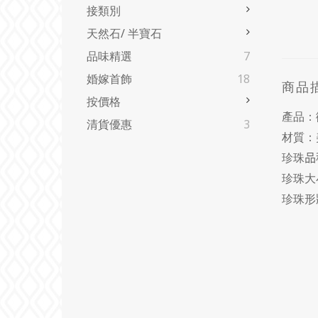
接類別
天然石/ 半寶石
品味精選
7
婚嫁首飾
18
商品
按價格
產品：
清貨優惠
3
材質：
珍珠
品
珍珠大
珍珠