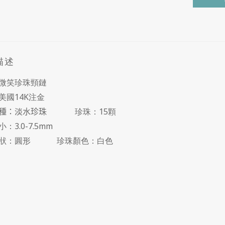
描述
微笑珍珠頸鏈
美國14K注金
種：淡水珍珠
珍珠：15顆
小：
3.0-7.5mm
形狀：圓形
珍珠顏色：白色