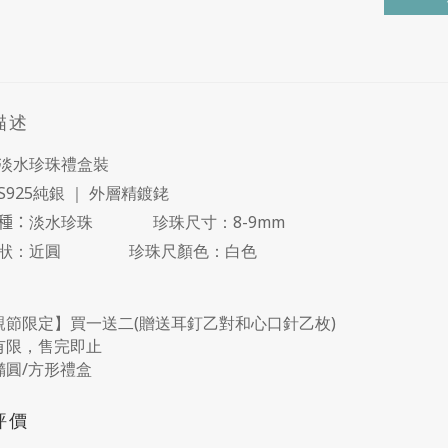
描述
淡水珍珠禮盒裝
S925純銀 ｜ 外層精鍍銠
種：
淡水珍珠 珍珠尺寸：
8-9mm
形狀：近圓 珍珠尺顏色：
白色
親節限定】買一送二(贈送耳釘乙對和心口針乙枚)
有限，售完即止
橢圓/方形禮盒
評價