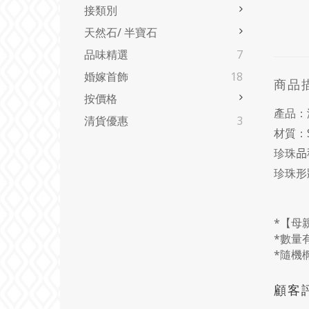
接類別
天然石/ 半寶石
品味精選
7
婚嫁首飾
18
商品
按價格
產品：
清貨優惠
3
材質：
珍珠
品
珍珠
*【母
*數量
*隨機
顧客