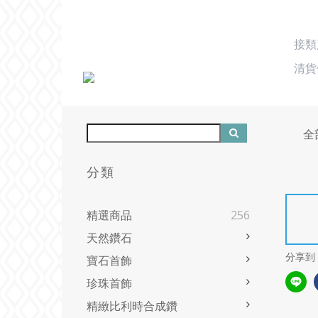
接
清貨
全
分類
精選商品
256
天然鑽石
分享到
寶石首飾
珍珠首飾
精緻比利時合成鑽