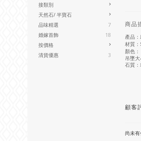
接類別
天然石/ 半寶石
商品
品味精選
7
婚嫁首飾
18
產品：
材質：
按價格
顏色：
清貨優惠
3
吊墜大小
石質
顧客
尚未有