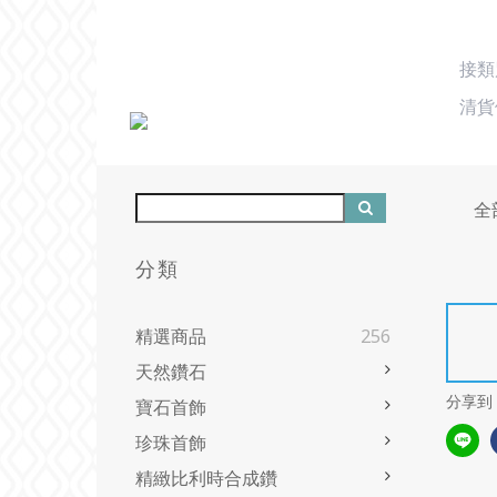
接
清貨
全
分類
精選商品
256
天然鑽石
分享到
寶石首飾
珍珠首飾
精緻比利時合成鑽