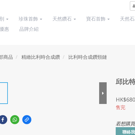
類別
珍珠首飾
天然鑽石
寶石首飾
天然石
優惠
品牌介紹
部商品
精緻比利時合成鑽
比利時合成鑽頸鏈
邱比特
HK$680
售完
若想購買
聯絡我