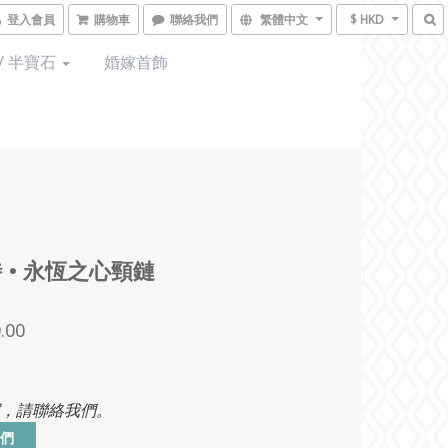
登入會員
購物車
聯絡我們
繁體中文
$ HKD
/ 半寶石
婚嫁首飾
 • 永恆之心頸鏈
.00
，請聯絡我們。
們