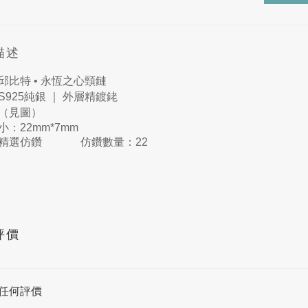
描述
邱比特 • 永恆之心頸鏈
S925純銀 ｜ 外層精鍍銠
（見圖）
：22mm*7mm
：精選仿鑽 仿鑽數量：22
評價
任何評價