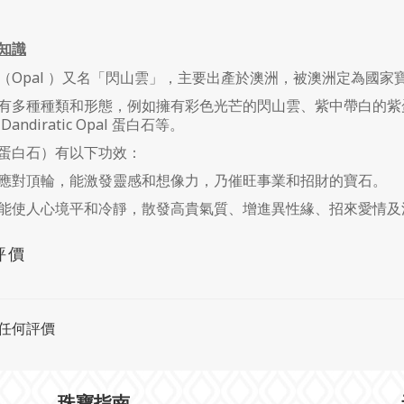
知識
（Opal ）又名「閃山雲」，主要出產於澳洲，被澳洲定為國家
多種種類和形態，例如擁有彩色光芒的閃山雲、紫中帶白的紫蛋白石（Bert
andiratic Opal 蛋白石等。
蛋白石）有以下功效：
應對頂輪，能激發靈感和想像力，乃催旺事業和招財的寶石。
能使人心境平和冷靜，散發高貴氣質、增進異性緣、招來愛情及
評價
任何評價
珠寶指南