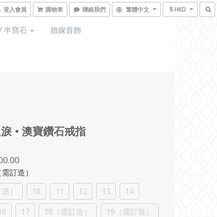
登入會員
購物車
聯絡我們
繁體中文
$ HKD
/ 半寶石
婚嫁首飾
淚 • 澳寶鑽石戒指
00.00
9（需訂造）
訂造）
10
11
12
13
14
16
17
18（需訂造）
19（需訂造）