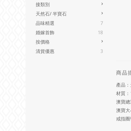
接類別
天然石/ 半寶石
品味精選
7
婚嫁首飾
18
按價格
清貨優惠
3
商品
產品：
材質：1
澳寶總重
澳寶大
戒指圈