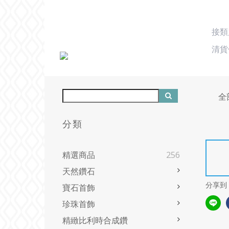
接
清貨
全
分類
精選商品
256
天然鑽石
分享到
寶石首飾
珍珠首飾
精緻比利時合成鑽