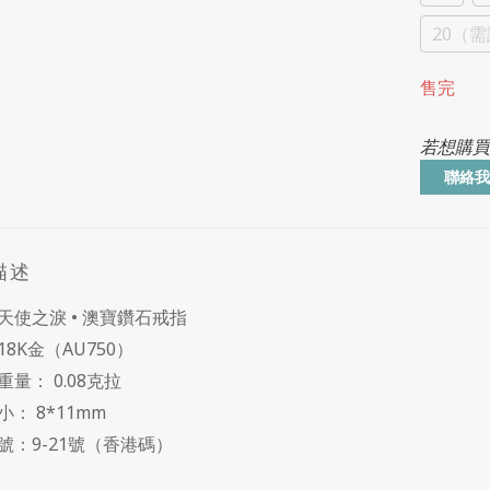
20（
售完
若想購買
聯絡我
描述
天使之淚 • 澳寶鑽石戒指
8K金（AU750）
量： 0.08克拉
小： 8*11mm
號：9-21號（香港碼）