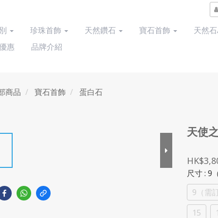
類別
珍珠首飾
天然鑽石
寶石首飾
天然石
優惠
品牌介紹
部商品
寶石首飾
蛋白石
天使之
HK$3,8
尺寸
: 
9（需
15